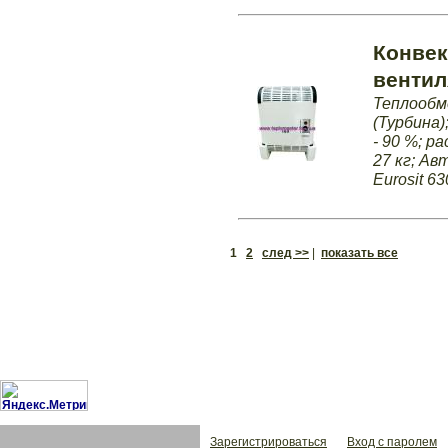
Конвек
вентил
Теплообм
(Турбина)
- 90 %; р
27 кг; А
Eurosit 63
1
2
след >>
|
показать все
Зарегистрироваться
Вход с паролем