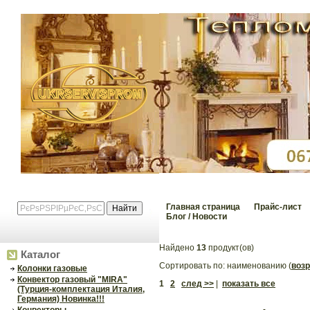
Главная страница
Прайс-лист
Блог / Новости
Найдено
13
продукт(ов)
Каталог
Сортировать по: наименованию (
возр
Колонки газовые
Конвектор газовый "MIRA"
1
2
след >>
|
показать все
(Турция-комплектация Италия,
Германия) Новинка!!!