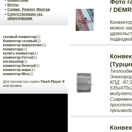
Конвекторы
Фото г
Котлы
/ DEM
Сервис, Ремонт, Монтаж
Сопутствующее газ.
оборудование
Конвектор
можно зав
удовольст
газовый конвектор
(1)
подводкой 
Конвектор газовый
(1)
конвектор мирахитинг
(1)
конвектора
(1)
купить конвектор
(1)
Конвек
конвектор Ferrad
(1)
miraheating
(1)
(Турци
конвектор Demrad
(1)
конвектор мира
(1)
Теплообме
конвектор Mira
(1)
Электрор
Для просмотра нужен
Flash Player 9
КПД - 87,
или вновее.
635х470х2
модулятор
Современ
простота
производ
Конвек