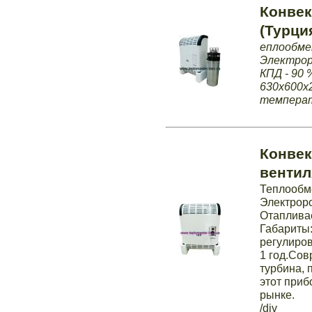
Конвек
(Турци
еплообмен
Электрор
КПД - 90 
630х600х
температу
Конвек
вентил
Теплообме
Электроро
Отапливает
Габариты:
регулиров
1 год.Сов
турбина, 
этот приб
рынке.
/div