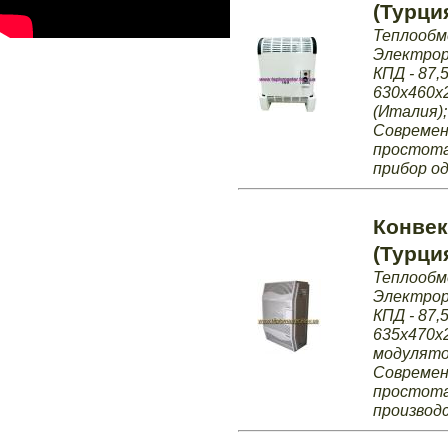
(Турци
Теплообме
Электрор
КПД - 87,
630х460х2
(Италия);
Современ
простота
прибор од
Конвек
(Турци
Теплообме
Электрор
КПД - 87,
635х470х2
модулятор
Современ
простота
производ