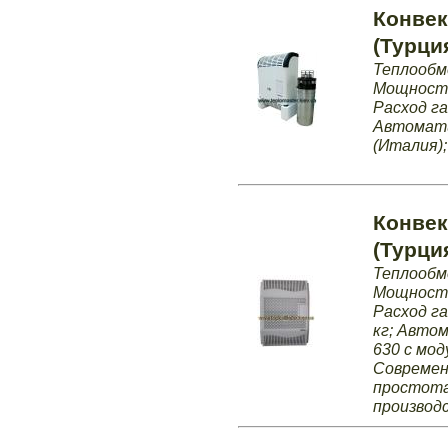
Конвек
(Турци
Теплообм
Мощность 
Расход га
Автомати
(Италия);
Конвек
(Турци
Теплообм
Мощность 
Расход га
кг; Авто
630 c мод
Современ
простота
производ